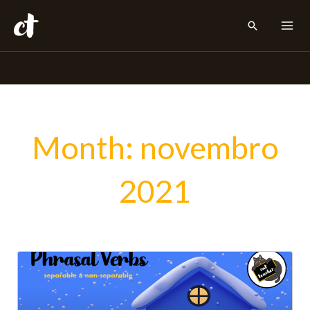
Ir
Pesquisar
para
o
conteúdo
Month: novembro
2021