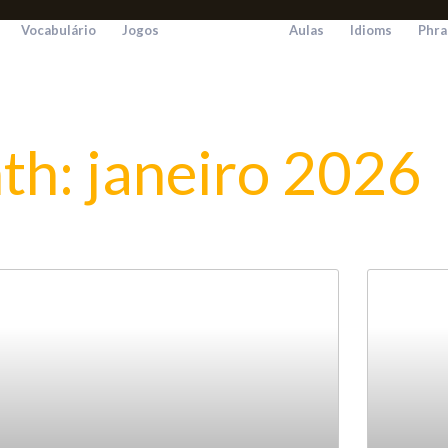
Vocabulário
Jogos
Aulas
Idioms
Phra
h: janeiro 2026