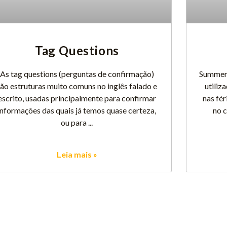
Tag Questions
As tag questions (perguntas de confirmação)
Summer v
são estruturas muito comuns no inglês falado e
utiliz
escrito, usadas principalmente para confirmar
nas fér
informações das quais já temos quase certeza,
no c
ou para
Leia mais »