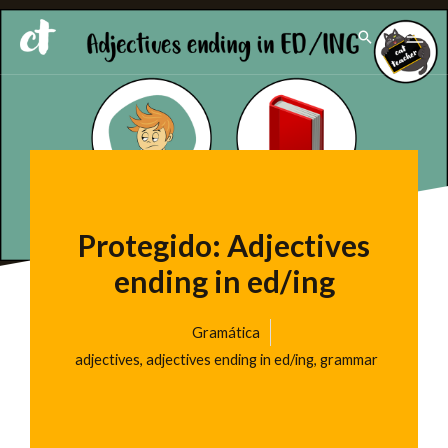
Ir
Pesquisar
para
o
conteúdo
Protegido: Adjectives
ending in ed/ing
Gramática
adjectives
,
adjectives ending in ed/ing
,
grammar