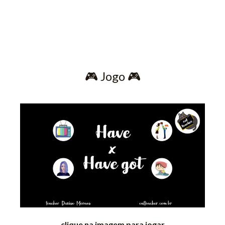
🎮​ Jogo 🎮​
clique na imagem para jogar