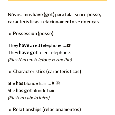
Nós usamos
have (got)
para falar sobre
posse,
características, relacionamentos
e
doenças
.
🔸
Possession (posse)
They
have
a red telephone….
☎️
They
have got
a red telephone.
(Eles têm um telefone vermelho)
🔸
Characteristics (características)
She
has
blonde hair….👩🏼
She
has got
blonde hair.
(Ela tem cabelo loiro)
🔸
Relationships (relacionamentos)