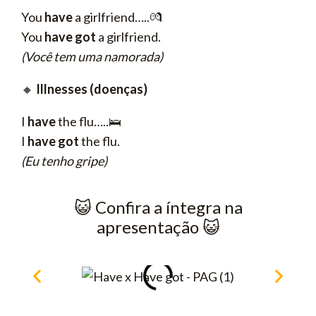
You
have
a girlfriend…..💏
You
have got
a girlfriend.
(Você tem uma namorada)
🔸
Illnesses (doenças)
I
have
the flu…..🛌
I
have got
the flu.
(Eu tenho gripe)
😺​ Confira a íntegra na
apresentação 😺​