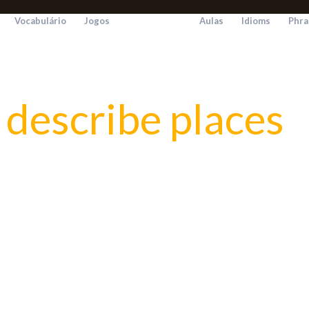
Vocabulário
Jogos
Aulas
Idioms
Phra
 describe places