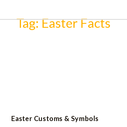
Ir
Pesquisar
para
Tag: Easter Facts
o
conteúdo
Easter Customs & Symbols