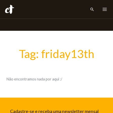
Ir
Pesquisar
para
o
conteúdo
Tag: friday13th
Não encontramos nada por aqui :/
Cadastre-se e receba uma newsletter mensal