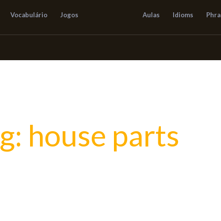
Vocabulário
Jogos
Aulas
Idioms
Phra
g: house parts