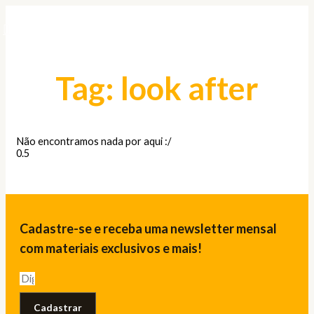
Ir
para
Pesquisar
o
conteúdo
Tag: look after
Não encontramos nada por aqui :/
Cadastre-se e receba uma newsletter mensal
com materiais exclusivos e mais!
Cadastrar