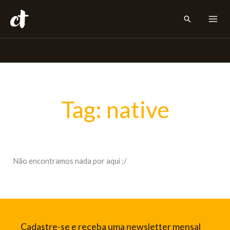
Ir
Pesquisar
para
o
conteúdo
Tag: native
Não encontramos nada por aqui :/
Cadastre-se e receba uma newsletter mensal