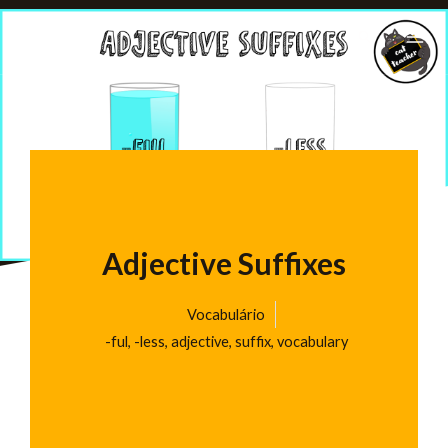
Ir
Pesquisar
para
o
conteúdo
Adjective Suffixes
Vocabulário
-ful
,
-less
,
adjective
,
suffix
,
vocabulary