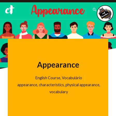
Ir
Pesquisar
para
o
conteúdo
Appearance
English Course
,
Vocabulário
appearance
,
characteristics
,
physical appearance
,
vocabulary