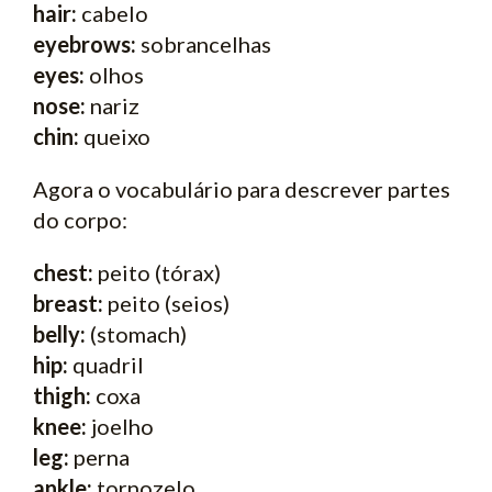
hair:
cabelo
eyebrows:
sobrancelhas
eyes:
olhos
nose:
nariz
chin:
queixo
Agora o vocabulário para descrever partes
do corpo:
chest:
peito (tórax)
breast:
peito (seios)
belly:
(stomach)
hip:
quadril
thigh:
coxa
knee:
joelho
leg:
perna
ankle:
tornozelo