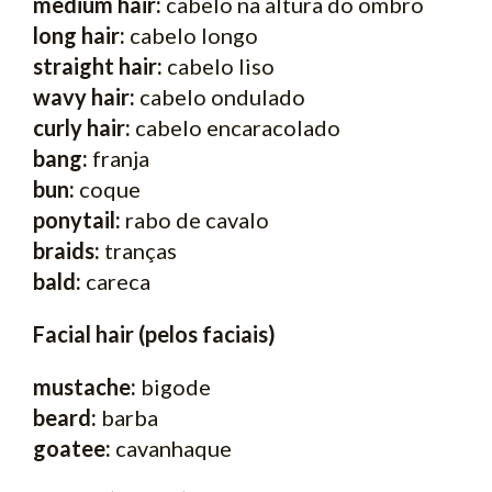
medium hair:
cabelo na altura do ombro
long hair:
cabelo longo
straight hair:
cabelo liso
wavy hair:
cabelo ondulado
curly hair:
cabelo encaracolado
bang:
franja
bun:
coque
ponytail:
rabo de cavalo
braids:
tranças
bald:
careca
Facial hair (pelos faciais)
mustache:
bigode
beard:
barba
goatee:
cavanhaque