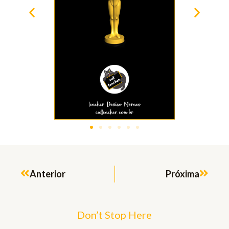
Prev
Next
Anterior
Próxima
Don’t Stop Here