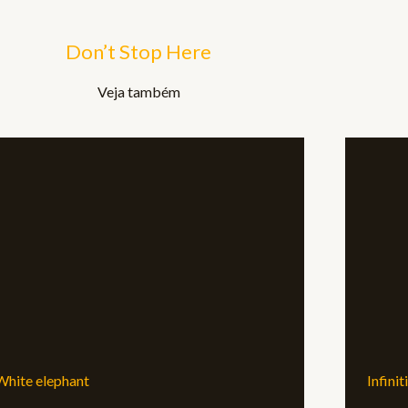
Don’t Stop Here
Veja também
White elephant
Infinit