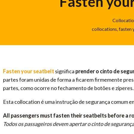
Fasten your
Collocati
collocations
,
fasten 
Fasten your seatbelt
significa
prender o cinto de segu
partes foram unidas de forma a ficarem firmemente presa
partes, como ocorre no fechamento de botões e zíperes. 
Esta collocation é uma instrução de segurança comum em 
All passengers must fasten their seatbelts before a ro
Todos os passageiros devem apertar o cinto de segurança 