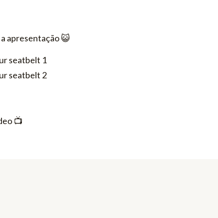
r a apresentação 😺​
deo 📺​