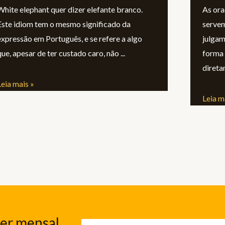
White elephant quer dizer elefante branco.
As ora
Este idiom tem o mesmo significado da
servem
expressão em Português, e se refere a algo
julgam
que, apesar de ter custado caro, não
forma 
direta
Leia mais »
Leia m
ter mensal