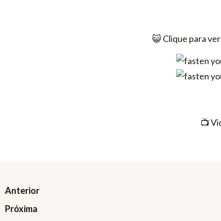
😺​ Clique para ve
📺​ Vi
Prev
Next
Anterior
Próxima