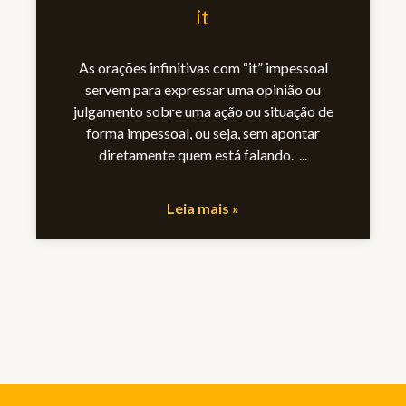
it
As orações infinitivas com “it” impessoal
servem para expressar uma opinião ou
julgamento sobre uma ação ou situação de
forma impessoal, ou seja, sem apontar
diretamente quem está falando.
Leia mais »