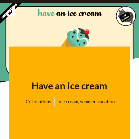
Ir
Pesquisar
para
o
conteúdo
Have an ice cream
Collocations
ice cream
,
summer
,
vacation