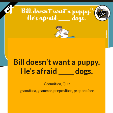
Ir
Pesquisar
para
o
conteúdo
Bill doesn’t want a puppy.
He’s afraid _____ dogs.
Gramática
,
Quiz
gramática
,
grammar
,
preposition
,
prepositions