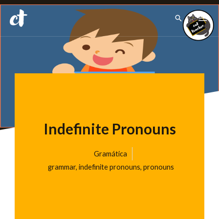
Ir
Pesquisar
para
o
conteúdo
Indefinite Pronouns
Gramática
grammar
,
indefinite pronouns
,
pronouns