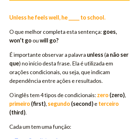
Unless he feels well, he _____ to school.
O que melhor completa esta sentença:
goes,
won’t go
ou
will go
?
É importante observar a palavra
unless
(
a não ser
que
) no início desta frase. Ela é utilizada em
orações condicionais, ou seja, que indicam
dependência entre ações e resultados.
O inglês tem 4 tipos de condicionais:
zero
(zero)
,
primeiro
(first)
,
segundo
(second)
e
terceiro
(third)
.
Cada um tem uma função: