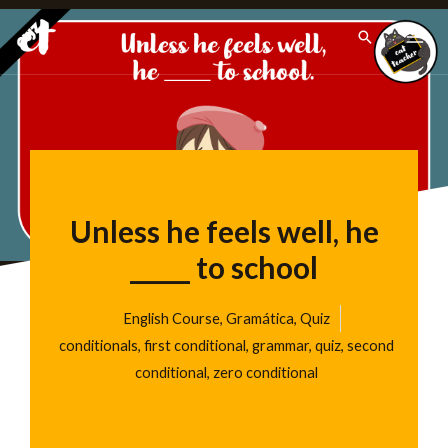
Ir
Pesquisar
para
o
conteúdo
Unless he feels well, he
_____ to school
English Course
,
Gramática
,
Quiz
conditionals
,
first conditional
,
grammar
,
quiz
,
second
conditional
,
zero conditional