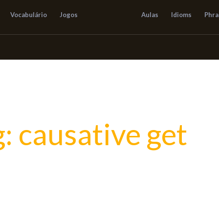
Vocabulário
Jogos
Aulas
Idioms
Phra
: causative get