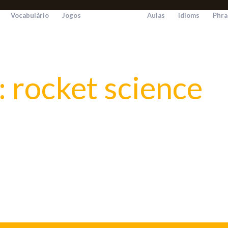
Vocabulário
Jogos
Aulas
Idioms
Phra
: rocket science