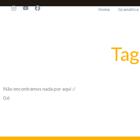
Ir
Home
Gramática
para
o
conteúdo
Tag
Não encontramos nada por aqui :/