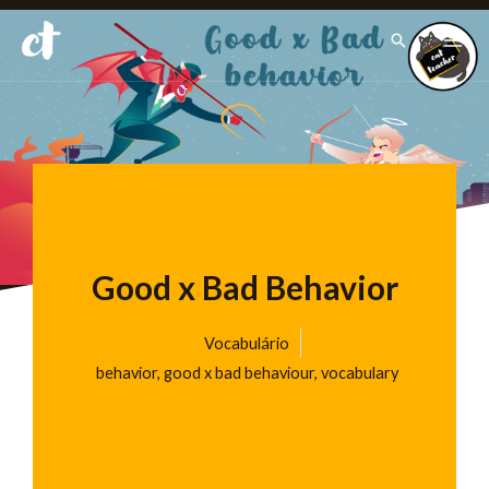
Ir
Pesquisar
para
o
conteúdo
Good x Bad Behavior
Vocabulário
behavior
,
good x bad behaviour
,
vocabulary