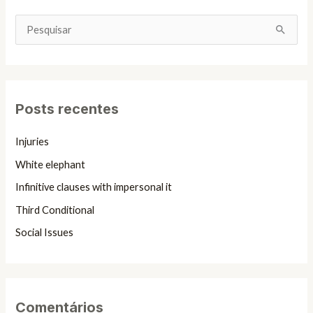
P
e
s
q
Posts recentes
u
i
Injuries
s
White elephant
a
Infinitive clauses with impersonal it
r
Third Conditional
p
Social Issues
o
r
:
Comentários