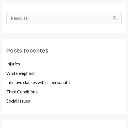
P
e
s
q
Posts recentes
u
i
Injuries
s
White elephant
a
Infinitive clauses with impersonal it
r
Third Conditional
p
Social Issues
o
r
: