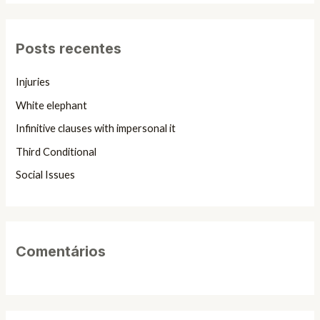
s
q
Posts recentes
u
i
Injuries
s
White elephant
a
Infinitive clauses with impersonal it
r
Third Conditional
p
Social Issues
o
r
:
Comentários