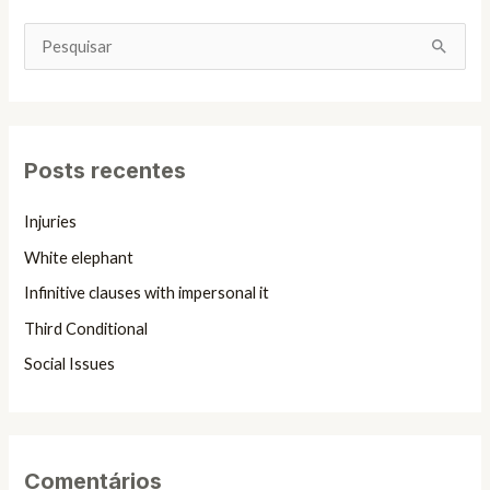
P
e
s
q
Posts recentes
u
i
Injuries
s
White elephant
a
Infinitive clauses with impersonal it
r
Third Conditional
p
Social Issues
o
r
:
Comentários