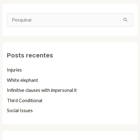
P
e
s
q
Posts recentes
u
i
Injuries
s
White elephant
a
Infinitive clauses with impersonal it
r
Third Conditional
p
Social Issues
o
r
: