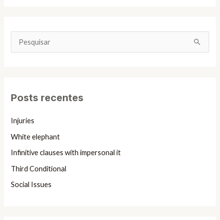
P
e
s
q
Posts recentes
u
i
Injuries
s
White elephant
a
Infinitive clauses with impersonal it
r
Third Conditional
p
Social Issues
o
r
: