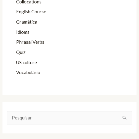
Collocations
English Course
Gramática
Idioms
Phrasal Verbs
Quiz
US culture
Vocabulário
P
e
s