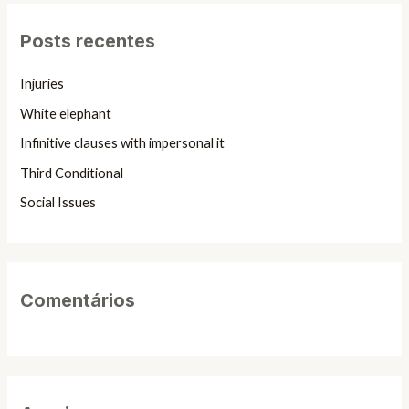
q
Posts recentes
u
i
Injuries
s
White elephant
a
Infinitive clauses with impersonal it
r
Third Conditional
p
Social Issues
o
r
:
Comentários