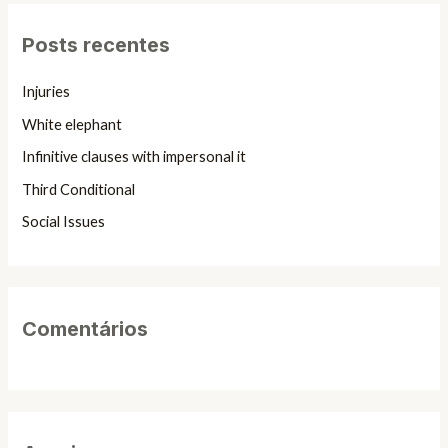
q
Posts recentes
u
i
Injuries
s
White elephant
a
Infinitive clauses with impersonal it
r
Third Conditional
p
Social Issues
o
r
:
Comentários