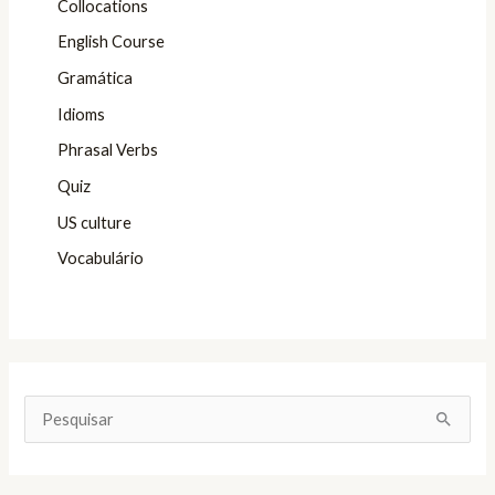
Collocations
English Course
Gramática
Idioms
Phrasal Verbs
Quiz
US culture
Vocabulário
P
e
s