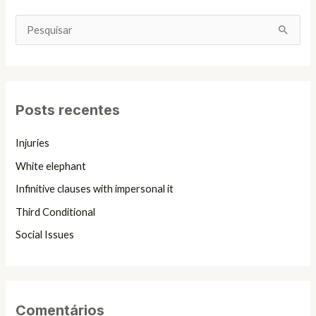
P
e
s
q
Posts recentes
u
i
Injuries
s
White elephant
a
Infinitive clauses with impersonal it
r
Third Conditional
p
Social Issues
o
r
:
Comentários