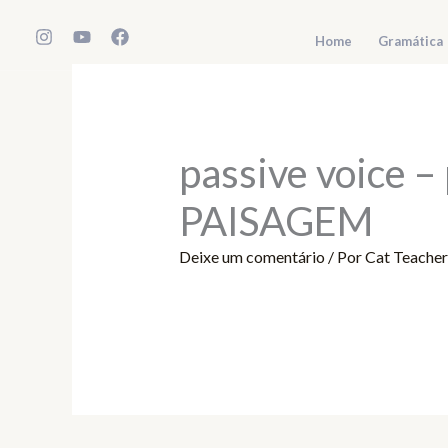
Ir
para
Home
Gramática
o
conteúdo
passive voice –
PAISAGEM
Deixe um comentário
/ Por
Cat Teache