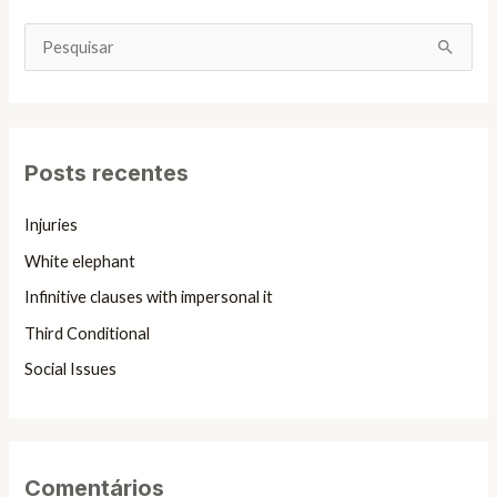
P
e
s
q
Posts recentes
u
i
Injuries
s
White elephant
a
Infinitive clauses with impersonal it
r
Third Conditional
p
Social Issues
o
r
:
Comentários