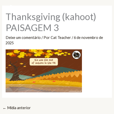
Ir
Pesquisar
para
Thanksgiving (kahoot)
o
conteúdo
PAISAGEM 3
Deixe um comentário
/ Por
Cat Teacher
/
6 de novembro de
2025
←
Mídia anterior