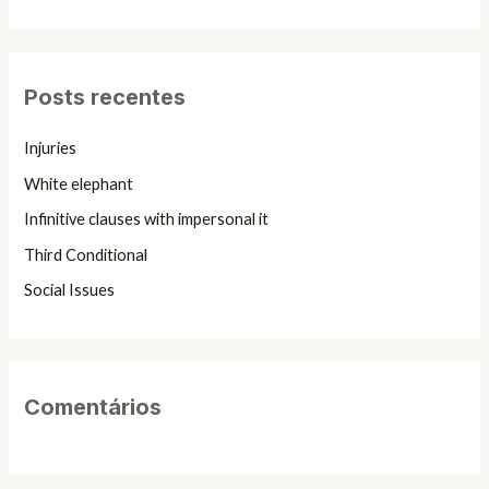
e
s
q
Posts recentes
u
i
Injuries
s
White elephant
a
Infinitive clauses with impersonal it
r
Third Conditional
p
Social Issues
o
r
:
Comentários