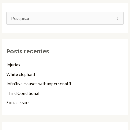
P
e
s
q
Posts recentes
u
i
Injuries
s
White elephant
a
Infinitive clauses with impersonal it
r
Third Conditional
p
Social Issues
o
r
: