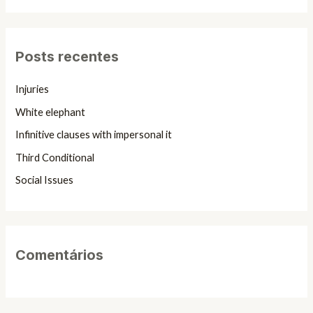
e
s
q
Posts recentes
u
i
Injuries
s
White elephant
a
Infinitive clauses with impersonal it
r
Third Conditional
p
Social Issues
o
r
:
Comentários