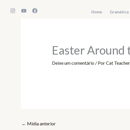
Ir
para
Home
Gramática
o
conteúdo
Easter Around
Deixe um comentário
/ Por
Cat Teache
←
Mídia anterior