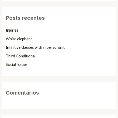
s
q
Posts recentes
u
i
Injuries
s
White elephant
a
Infinitive clauses with impersonal it
r
Third Conditional
p
Social Issues
o
r
:
Comentários