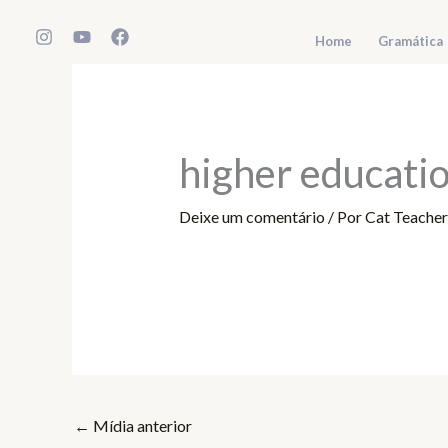
Ir
para
Home
Gramática
o
conteúdo
higher educati
Deixe um comentário
/ Por
Cat Teache
←
Mídia anterior