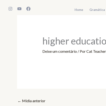
Ir
para
Home
Gramática
o
conteúdo
higher educati
Deixe um comentário
/ Por
Cat Teache
←
Mídia anterior