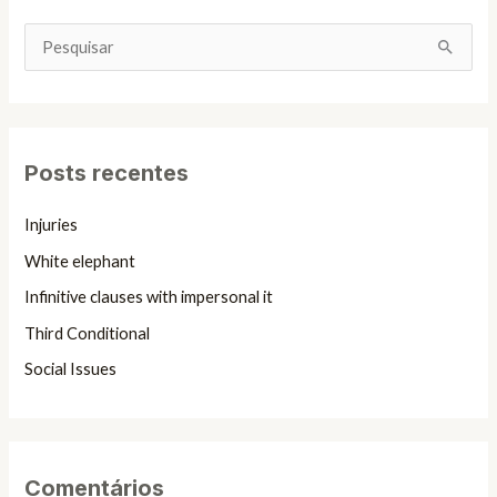
P
e
s
q
Posts recentes
u
i
Injuries
s
White elephant
a
Infinitive clauses with impersonal it
r
Third Conditional
p
Social Issues
o
r
:
Comentários