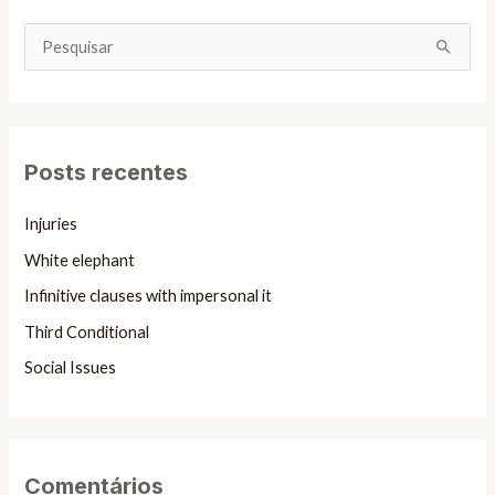
P
e
s
q
Posts recentes
u
i
Injuries
s
White elephant
a
Infinitive clauses with impersonal it
r
Third Conditional
p
Social Issues
o
r
:
Comentários