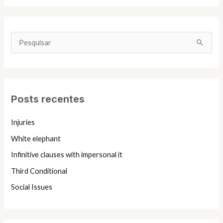
P
e
s
q
Posts recentes
u
i
Injuries
s
White elephant
a
Infinitive clauses with impersonal it
r
Third Conditional
p
Social Issues
o
r
: