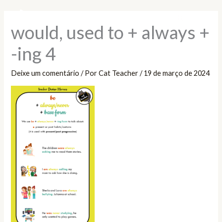
Ir
Pesquisar
para
would, used to + always +
o
conteúdo
-ing 4
Deixe um comentário
/ Por
Cat Teacher
/
19 de março de 2024