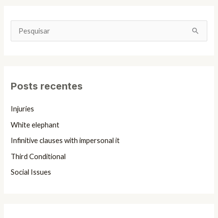
P
e
s
q
Posts recentes
u
i
Injuries
s
White elephant
a
Infinitive clauses with impersonal it
r
Third Conditional
p
Social Issues
o
r
: