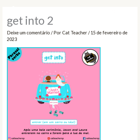
Ir
Pesquisar
para
get into 2
o
conteúdo
Deixe um comentário
/ Por
Cat Teacher
/
15 de fevereiro de
2023