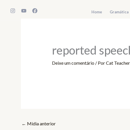
Ir
para
Home
Gramática
o
conteúdo
reported speec
Deixe um comentário
/ Por
Cat Teache
←
Mídia anterior